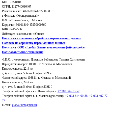
КПП: 775101001
ОГРН: 1127746636467
Расчетный счет: 40702810412550023113
в Филиале «Корпоративный»
ПАО «Совкомбанк», г. Москва
Корр.счет: 30101810445250000360
БИК: 044525360
Действует на основании «Устава»
Политика в отношении обработки персональных данных
Согласие на обработку персональных данных
Политика ООО «Глобал Хими» в отношении файлов cookie
Пользовательское соглашение
Ф.И.О. руководителя: Директор Бобрышева Татьяна Дмитриевна
Юридический адрес: 108811, г. Москва, п. Московский,
Киевское шоссе, 22-й км
д. 4, стр. 5, этаж 5, блок Е, офис 502Е-9
Фактический адрес: 108811, г. Москва, п. Московский,
Киевское шоссе, 22-й км
д. 4, стр. 5, этаж 5, блок Е, офис 502Е-9
Телефон рабочий офиса в г. Новосибирске:
+7 383 362-13-57
Телефон рабочий офиса в г. Москва (для связи):
+7-923-614-00-58
,
+7-923-497-77-
77
E-mail:
global-ximi@mail.ru