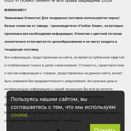
ООО «ГЛОБАЛ ХИМИ» © Все права защищены 2026
ВНИМАНИЕ!!!
Уважаемые Клиенты! Для тендерных поставок используются черно/
белые этикетки от завода - производителя «Глобал Хими», на которых
прописана вся необходимая информация. Этикетки с цветной печатью
значительно отличаются по ценообразованию и не могут входить в
тендерную поставку.
Вся информация, представленная на сайте, не является публичной офертой
и опубликована только в целях ознакомления. Стоимость, характеристики
и прочая информация о товарах, представленных на данном сайте, может
быть изменена без предварительного уведомления. Актуальные цены и
интересующую информацию о нашей продукции Вы всегда можете
уточнить у региональных представителей ООО «Глобал Хими».
Пользуясь нашим сайтом, вы
Все материалы на сайте являются объектом авторского права.
соглашаетесь с тем, что мы используем
Копирование, цитирование, или распространение без предварительного
cookie
.
согласования с правообладателем – запрещены.
Принять